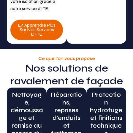
votre isolation grâce à
notre service d’ITE.
En Apprendre Plus
Sur Nos Services
D'ITE
Ce que l'on vous propose
Nos solutions de
ravalement de façade
Nettoyag
Réparatio
Protectio
e,
ns,
n
démoussa
reprises
hydrofuge
ge et
d'enduits
et finitions
remise au
et
technique