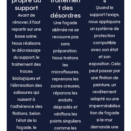
propre du
traitemen
s
support
t des
Quand le
désordres
support l’exige,
Avant de
nous appliquons
rénover, il faut
Une façade
un système de
repartir sur une
abîmée ne se
protection
base saine.
recouvre pas
compatible
Nous réalisons
sans
avec son état
le décrassage
préparation.
et son
du support, le
Nous traitons
exposition. Cela
traitement des
les
peut passer par
traces
microfissures,
une finition de
biologiques et
reprenons les
peinture, un
l’élimination des
zones creuses,
revêtement
salissures qui
réparons les
adapté ou une
nuisent à
enduits
imperméabilisa
l’adhérence des
dégradés et
tion de façade
finitions. Selon
vérifions les
si le mur
l’état de la
points singuliers
demande une
façade, le
comme les