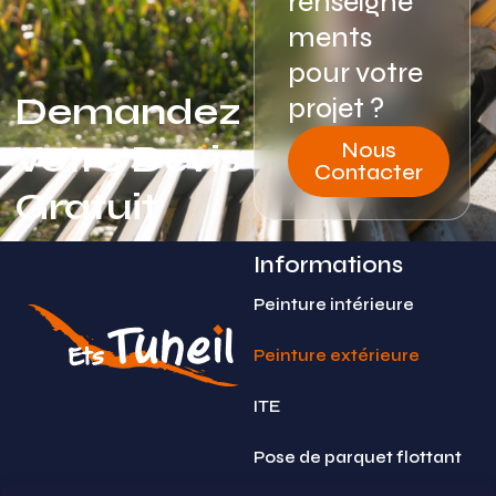
renseigne
ments
pour votre
Demandez
projet ?
Nous
Votre Devis
Contacter
Gratuit
Informations
Peinture intérieure
Peinture extérieure
ITE
Pose de parquet flottant